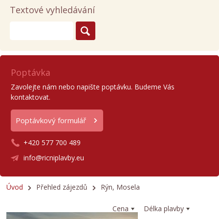
Textové vyhledávání
Poptávka
Zavolejte nám nebo napište poptávku. Budeme Vás
kontaktovat.
Poptávkový formulář
+420 577 700 489
info@ricniplavby.eu
Úvod
Přehled zájezdů
Rýn, Mosela
Cena
Délka plavby