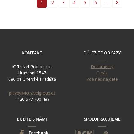
1
2
3
4
5
6
…
8
KONTAKT
DŮLEŽITÉ ODKAZY
IC Travel Group s.r.o.
Dokumenty
Hradební 1547
O nás
686 01 Uherské Hradiště
Kde nás najdete
plavby@ictravelgroup.cz
+420 577 700 489
BUĎTE S NÁMI
SPOLUPRACUJEME
Facebook