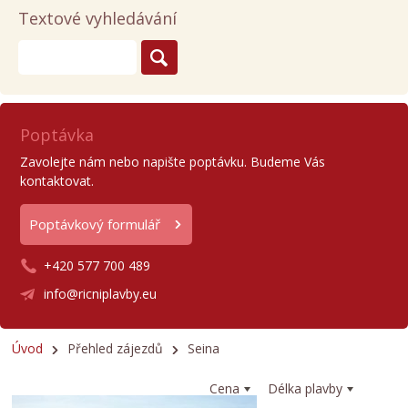
Textové vyhledávání
Poptávka
Zavolejte nám nebo napište poptávku. Budeme Vás
kontaktovat.
Poptávkový formulář
+420 577 700 489
info@ricniplavby.eu
Úvod
Přehled zájezdů
Seina
Cena
Délka plavby