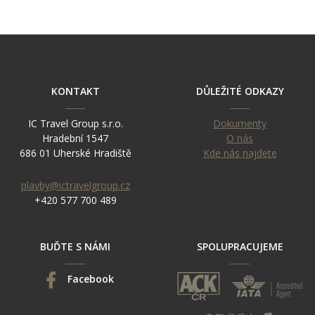
KONTAKT
DŮLEŽITÉ ODKAZY
IC Travel Group s.r.o.
Dokumenty
Hradební 1547
O nás
686 01 Uherské Hradiště
Kde nás najdete
plavby@ictravelgroup.cz
+420 577 700 489
BUĎTE S NÁMI
SPOLUPRACUJEME
Facebook