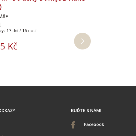
)
RÁŘE
j
by:
17 dní / 16 nocí
5 Kč
ODKAZY
BUĎTE S NÁMI
y
Facebook