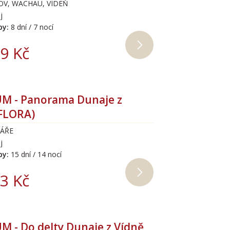
OV, WACHAU, VÍDEŇ
j
by:
8 dní / 7 nocí
9 Kč
M - Panorama Dunaje z
(FLORA)
RÁŘE
j
by:
15 dní / 14 nocí
3 Kč
 - Do delty Dunaje z Vídně