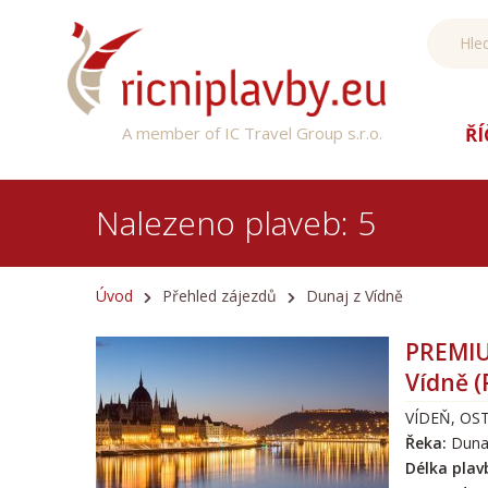
ŘÍ
A member of IC Travel Group s.r.o.
Nalezeno plaveb: 5
Úvod
Přehled zájezdů
Dunaj z Vídně
PREMIU
Vídně 
VÍDEŇ, OS
Řeka:
Duna
Délka plav