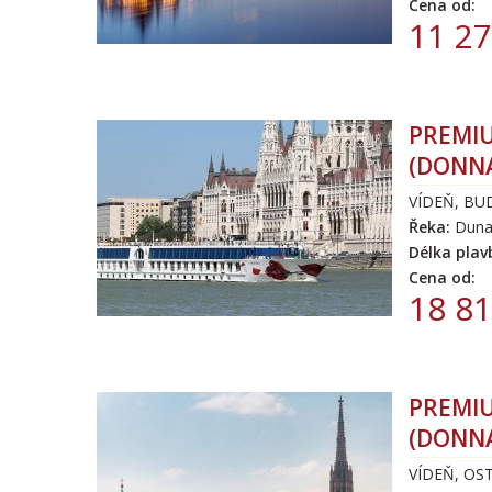
Cena od:
11 27
PREMIUM
(DONN
VÍDEŇ, BU
Řeka:
Duna
Délka plav
Cena od:
18 81
PREMIUM
(DONN
VÍDEŇ, OS