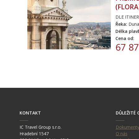
(FLORA
DLE ITINE
Řeka:
Duna
Délka plav
Cena od:
67 87
KONTAKT
DŮLEŽITÉ 
IC Travel Group s.r.o.
Dokument
Hradební 1547
O nás