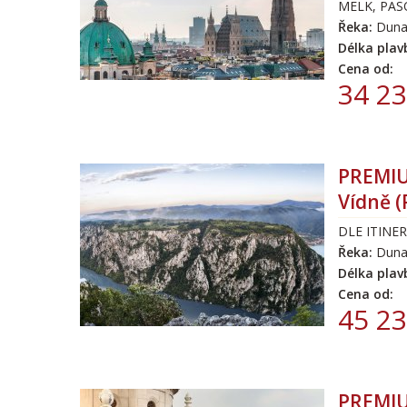
MELK, PAS
Řeka:
Duna
Délka plav
Cena od:
34 23
PREMIU
Vídně 
DLE ITINE
Řeka:
Duna
Délka plav
Cena od:
45 23
PREMIUM