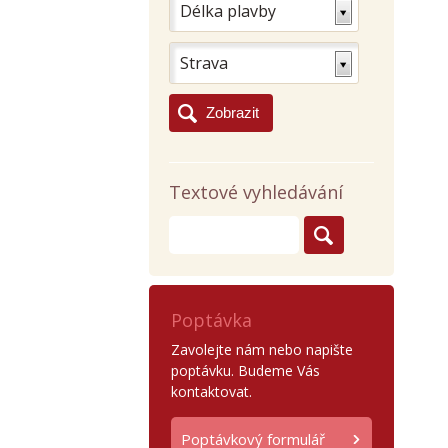
Délka plavby
Strava
Textové vyhledávání
Poptávka
Zavolejte nám nebo napište
poptávku. Budeme Vás
kontaktovat.
Poptávkový formulář