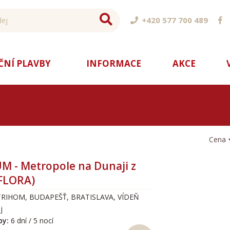
+420 577 700 489
ČNÍ PLAVBY
INFORMACE
AKCE
Cena
M - Metropole na Dunaji z
(FLORA)
TRIHOM, BUDAPEŠŤ, BRATISLAVA, VÍDEŇ
j
by:
6 dní / 5 nocí