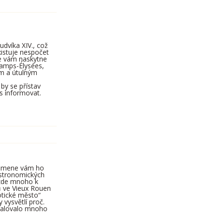
udvíka XIV., což
xistuje nespočet
se vám naskytne
hamps-Élysées,
ům a útulným
by se přístav
s informovat.
ipomene vám ho
 astronomických
 zde mnoho k
 ve Vieux Rouen
otické město“
vysvětlí proč.
amalovalo mnoho