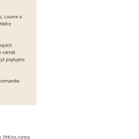
s, Louvre a
hlídce
stopách
ko námět
dyž poplujete
Normandie.
je 39€/os./cesta