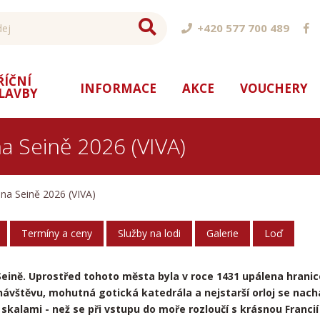
+420 577 700 489
ŘÍČNÍ
INFORMACE
AKCE
VOUCHERY
LAVBY
 Seině 2026 (VIVA)
a Seině 2026 (VIVA)
Termíny a ceny
Služby na lodi
Galerie
Loď
Seině. Uprostřed tohoto města byla v roce 1431 upálena hranic
návštěvu, mohutná gotická katedrála a nejstarší orloj se nac
 skalami - než se při vstupu do moře rozloučí s krásnou Franci