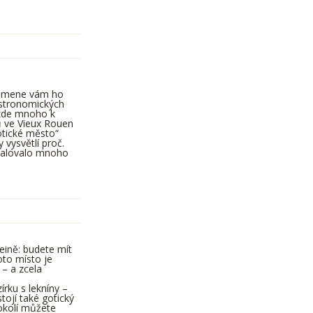
ipomene vám ho
 astronomických
 zde mnoho k
 ve Vieux Rouen
otické město“
vysvětlí proč.
amalovalo mnoho
eině: budete mít
oto místo je
– a zcela
írku s lekníny –
tojí také gotický
 okolí můžete