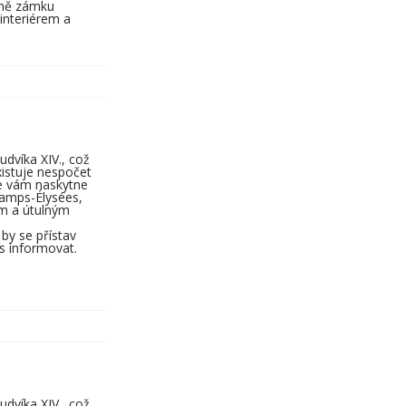
tně zámku
interiérem a
udvíka XIV., což
xistuje nespočet
se vám naskytne
hamps-Élysées,
ům a útulným
by se přístav
s informovat.
udvíka XIV., což