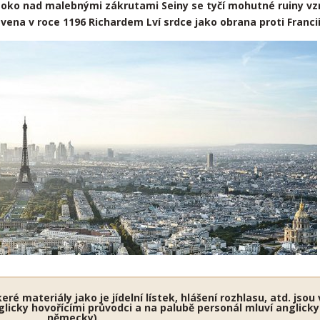
Vysoko nad malebnými zákrutami Seiny se tyčí mohutné ruiny vz
vena v roce 1196 Richardem Lví srdce jako obrana proti Francii
ré materiály jako je jídelní lístek, hlášení rozhlasu, atd. jso
glicky hovořícími průvodci a na palubě personál mluví anglicky 
německy).