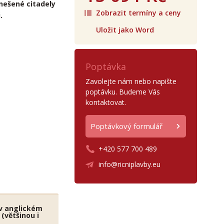
nešené citadely
Zobrazit termíny a ceny
.
Uložit jako Word
Poptávka
Zavolejte nám nebo napište
poptávku. Budeme Vás
kontaktovat.
Poptávkový formulář
+420 577 700 489
info@ricniplavby.eu
u v anglickém
(většinou i