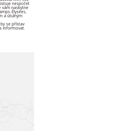
xistuje nespočet
se vám naskytne
hamps-Élysées,
ům a útulným
by se přístav
s informovat.