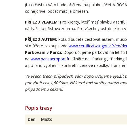
(tato částka Vám bude přičtena na palubní účet A-ROSA
co nejdříve, počet míst je omezen.
PŘÍJEZD VLAKEM:
Pro klienty, kteří mají plavbu v tarif
nádraží do přístavu zdarma. Pro všechny ostatní klient
PŘÍJEZD AUTEM:
Pokud budete cestovat autem, musíte
si můžete zakoupit zde
www.certificat-air.gouv.fr/en/
Parkování v Paříži:
Doporučujeme parkovat na letišti 
na
www.parisaeroport.fr
. Kliněte na “Parking”, “Parkin
a po jeho vyplnění i konkrétní cenové nabídky. Transfer 
Ve všech třech případech Vám doporučujeme využít tax
pohybují cca 1,50€/km. Některé taxi služby nabízí mo
případnému čekání.
Popis trasy
Den
Místo