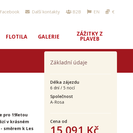
Facebook
Další kontakty
B2B
EN
€
ZÁŽITKY Z
FLOTILA
GALERIE
PLAVEB
Základní údaje
Délka zájezdu
6 dní / 5 nocí
Společnost
A-Rosa
e pro 19letou
Cena od
hází v krásném
15 091 Kč
í - směrem k Les