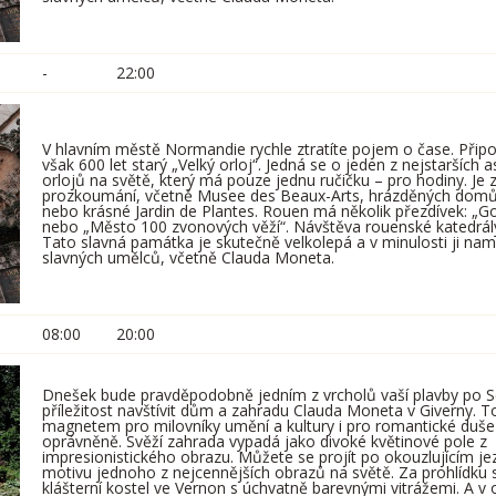
-
22:00
V hlavním městě Normandie rychle ztratíte pojem o čase. Př
však 600 let starý „Velký orloj“. Jedná se o jeden z nejstarších
orlojů na světě, který má pouze jednu ručičku – pro hodiny. Je
prozkoumání, včetně Musee des Beaux-Arts, hrázděných domů
nebo krásné Jardin de Plantes. Rouen má několik přezdívek: „G
nebo „Město 100 zvonových věží“. Návštěva rouenské katedrály 
Tato slavná památka je skutečně velkolepá a v minulosti ji n
slavných umělců, včetně Clauda Moneta.
08:00
20:00
Dnešek bude pravděpodobně jedním z vrcholů vaší plavby po S
příležitost navštívit dům a zahradu Clauda Moneta v Giverny. T
magnetem pro milovníky umění a kultury i pro romantické duše 
oprávněně. Svěží zahrada vypadá jako divoké květinové pole z
impresionistického obrazu. Můžete se projít po okouzlujícím jez
motivu jednoho z nejcennějších obrazů na světě. Za prohlídku s
klášterní kostel ve Vernon s úchvatně barevnými vitrážemi. A v