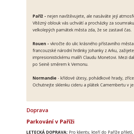
Paříž -
nejen navštěvujete, ale nasáváte její atmos
Vítězný oblouk vás uchvátí a procházky za soumraku č
velkolepých památek města zda, že se zastavil čas.
Rouen -
vkročte do ulic krásného přístavního města 
francouzské národní hrdinky Johanky z Arku, zažijete 
impresionistickému malíři Claudu Monetovi. Mezi dalš
po Seině směrem k Vernonu.
Normandie
- křídové útesy, pohádkové hrady, zříce
Ochutnejte sklenku cideru a plátek Camembertu v 
Doprava
Parkování v Paříži
LETECKÁ DOPRAVA:
Pro klienty, kteří do Paříže přile