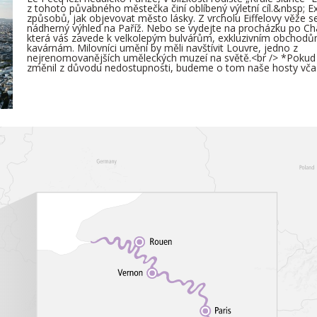
z tohoto půvabného městečka činí oblíbený výletní cíl.&nbsp; E
způsobů, jak objevovat město lásky. Z vrcholu Eiffelovy věže 
nádherný výhled na Paříž. Nebo se vydejte na procházku po C
která vás zavede k velkolepým bulvárům, exkluzivním obchod
kavárnám. Milovníci umění by měli navštívit Louvre, jedno z
nejrenomovanějších uměleckých muzeí na světě.<br /> *Pokud 
změnil z důvodu nedostupnosti, budeme o tom naše hosty vča