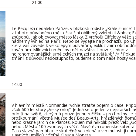
-
21:00
Le Pecq leží nedaleko Paříže, v blízkosti rodiště „Krále slunce“ L
z tohoto půvabného městečka činí oblíbený výletní cíl.&nbsp; E
způsobů, jak objevovat město lásky. Z vrcholu Eiffelovy věže 
nádherný výhled na Paříž. Nebo se vydejte na procházku po C
která vás zavede k velkolepým bulvárům, exkluzivním obchod
kavárnám. Milovníci umění by měli navštívit Louvre, jedno z
nejrenomovanějších uměleckých muzeí na světě.<br /> *Pokud 
změnil z důvodu nedostupnosti, budeme o tom naše hosty vča
14:00
-
V hlavním městě Normandie rychle ztratíte pojem o čase. Př
však 600 let starý „Velký orloj“. Jedná se o jeden z nejstarších
orlojů na světě, který má pouze jednu ručičku – pro hodiny. Je
prozkoumání, včetně Musee des Beaux-Arts, hrázděných domů
nebo krásné Jardin de Plantes. Rouen má několik přezdívek: „G
nebo „Město 100 zvonových věží“. Návštěva rouenské katedrály 
Tato slavná památka je skutečně velkolepá a v minulosti ji n
slavných umělců, včetně Clauda Moneta.