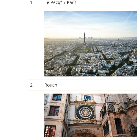
1
Le Pecq* / Paříž
2
Rouen