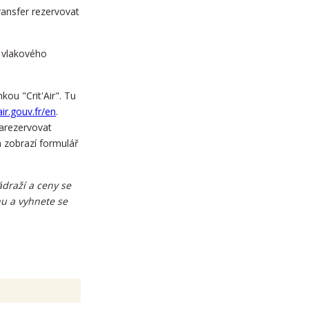
ransfer rezervovat
 z vlakového
.
ou "Crit'Air". Tu
ir.gouv.fr/en
.
zarezervovat
m zobrazí formulář
ádraží a ceny se
nu a vyhnete se