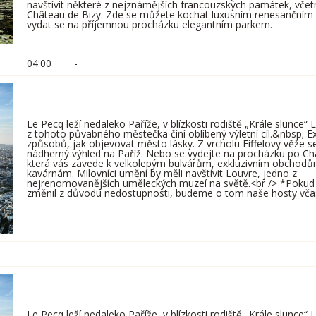
navštívit některé z nejznámějších francouzských památek, vče
Château de Bizy. Zde se můžete kochat luxusním renesančním 
vydat se na příjemnou procházku elegantním parkem.
04:00
-
Le Pecq leží nedaleko Paříže, v blízkosti rodiště „Krále slunce“ L
z tohoto půvabného městečka činí oblíbený výletní cíl.&nbsp; E
způsobů, jak objevovat město lásky. Z vrcholu Eiffelovy věže 
nádherný výhled na Paříž. Nebo se vydejte na procházku po C
která vás zavede k velkolepým bulvárům, exkluzivním obchod
kavárnám. Milovníci umění by měli navštívit Louvre, jedno z
nejrenomovanějších uměleckých muzeí na světě.<br /> *Pokud 
změnil z důvodu nedostupnosti, budeme o tom naše hosty vča
-
-
Le Pecq leží nedaleko Paříže, v blízkosti rodiště „Krále slunce“ L