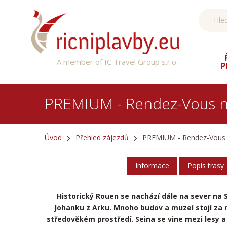
A member of IC Travel Group s.r.o.
P
PREMIUM - Rendez-Vous na
Úvod
Přehled zájezdů
PREMIUM - Rendez-Vous n
Informace
Popis trasy
Historický Rouen se nachází dále na sever na 
Johanku z Arku. Mnoho budov a muzeí stojí za 
středověkém prostředí. Seina se vine mezi lesy a