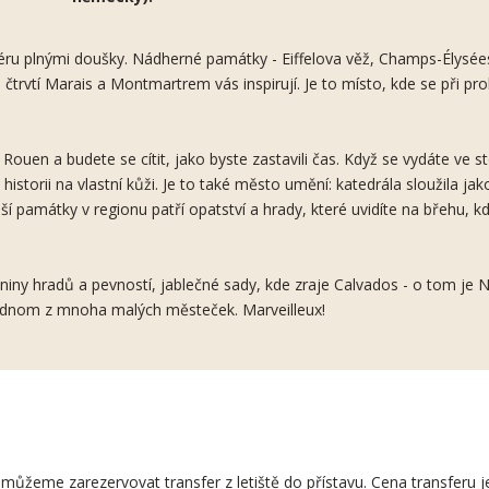
féru plnými doušky. Nádherné památky - Eiffelova věž, Champs-Élysée
trvtí Marais a Montmartrem vás inspirují. Je to místo, kde se při pro
Rouen a budete se cítit, jako byste zastavili čas. Když se vydáte ve 
historii na vlastní kůži. Je to také město umění: katedrála sloužila ja
í památky v regionu patří opatství a hrady, které uvidíte na břehu, k
niny hradů a pevností, jablečné sady, kde zraje Calvados - o tom je 
jednom z mnoha malých městeček. Marveilleux!
tí, můžeme zarezervovat transfer z letiště do přístavu. Cena transferu 