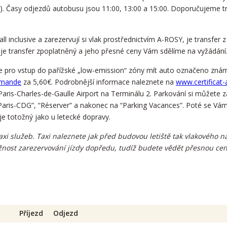
). Časy odjezdů autobusu jsou 11:00, 13:00 a 15:00. Doporučujeme t
u all inclusive a zarezervují si vlak prostřednictvím A-ROSY, je transfer
y je transfer zpoplatněný a jeho přesné ceny Vám sdělíme na vyžádání
 pro vstup do pařížské „low-emission“ zóny mít auto označeno známk
demande
za 5,60€. Podrobnější informace naleznete na
www.certificat-a
Paris-Charles-de-Gaulle Airport na Terminálu 2. Parkování si můžete 
g Paris-CDG”, “Réserver” a nakonec na “Parking Vacances”. Poté se Vá
je totožný jako u letecké dopravy.
i služeb. Taxi naleznete jak před budovou letiště tak vlakového n
žnost zarezervování jízdy dopředu, tudíž budete vědět přesnou ce
Příjezd
Odjezd