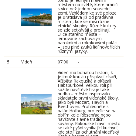
tomu je jediným hlavním
městem na světě, které hraničí
s více než jednou sousední
zemí. Vzhledem ke své poloze
je Bratislava již od pradávna
místem, kde se mísí různé
etnické skupiny. Různé kultury
se zde setkávají a prolínají.
Ulice starého města –
lemované zachovalými
barokními a rokokovými paláci
– jsou plné zvuků lidí hovořících
různými jazyky.
5
Videň
07:00
-
Vídeň má bohatou historii, k
jejímuž kouzlu přispívají císaři,
Alžběta Rakouská a okázalí
Habsburkové. Velkou roli při
každé návštěvě hraje také
hudba – město inspirovalo
skladatele první vídeňské školy,
jako byli Mozart, Haydn a
Beethoven. Prohlédněte si
palác Hofburg, projeďte se na
obřím kole Riesenrad nebo
navštivte slavné tradiční
kavárny. Rakouské hlavní město
se také pyšní vynikající kuchyní,
kde stojí za ochutnání vídeňský