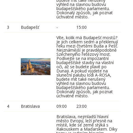
budete mít také nerušený
výhled na slavnou budovu
budapešťského parlamentu.
Dokonalý způsob, jak poznat
úchvatné město.
3
Budapešť
-
15:00
Víte, kolik má Budapešť mostů?
Je jich celkem sedm a překlenují
řeku mezi čtvrtěmi Buda a Pešť.
Nejznámější je pravděpodobně
Széchenyiho řetězový most.
Podívejte se na impozantní
budapešťské stavby na vlastní
oči, až se budete plavit po
Dunaji. A pokud vyjdete na
sluneční palubu lodi A-ROSA,
budete mít také nerušený
výhled na slavnou budovu
budapešťského parlamentu.
Dokonalý způsob, jak poznat
úchvatné město.
4
Bratislava
09:00
23:00
Bratislava, nejmladší hlavní
město Evropy, leží přesně na
místě, kde se země stýká s
Rakouskem a Maďarskem. Díky