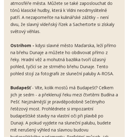
atmosféře města. Můžete se také zaposlouchat do
tónů klasické hudby, která k Vídni neodmyslitelně
patří. A nezapomeňte na kulinářské zážitky – není
divu, že slavný vídeňský řízek a Sachertorte si získaly
světový věhlas.
Ostrihom -
kdysi slavné město Maďarska, leží přímo
na břehu Dunaje a můžete ho obdivovat přímo z
řeky. Hradní věž a mohutná bazilika tvoří úžasný
pohled, tyčící se ze strmého břehu Dunaje. Tento
pohled stojí za fotografii ze sluneční paluby A-ROSA.
Budapešť
- Víte, kolik mostů má Budapešť? Celkem
jich je sedm - a překlenují řeku mezi čtvrtěmi Budína a
Pešť. Nejznámější je pravděpodobně Sečényiho
řetězový most. Prohlédnete si impozantní
budapešťské stavby na vlastní oči při plavbě po
Dunaji. A pokud vyjdete na sluneční palubu, budete
mít nerušený výhled na slavnou budovu
budapešťského parlamentu. Perfektní způsob, jak