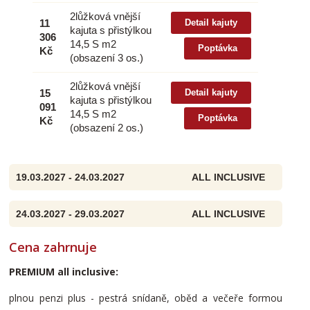
2lůžková vnější
11
Detail kajuty
kajuta s přistýlkou
306
14,5 S m2
Poptávka
Kč
(obsazení 3 os.)
2lůžková vnější
15
Detail kajuty
kajuta s přistýlkou
091
14,5 S m2
Poptávka
Kč
(obsazení 2 os.)
19.03.2027 - 24.03.2027
ALL INCLUSIVE
24.03.2027 - 29.03.2027
ALL INCLUSIVE
Cena zahrnuje
PREMIUM all inclusive:
plnou penzi plus - pestrá snídaně, oběd a večeře formou