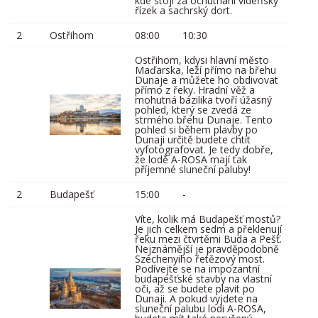
kde stojí za ochutnání vídeňský
řízek a sachrský dort.
2
Ostřihom
08:00
10:30
Ostřihom, kdysi hlavní město
Maďarska, leží přímo na břehu
Dunaje a můžete ho obdivovat
přímo z řeky. Hradní věž a
mohutná bazilika tvoří úžasný
pohled, který se zvedá ze
strmého břehu Dunaje. Tento
pohled si během plavby po
Dunaji určitě budete chtít
vyfotografovat. Je tedy dobře,
že lodě A-ROSA mají tak
příjemné sluneční paluby!
2
Budapešť
15:00
-
Víte, kolik má Budapešť mostů?
Je jich celkem sedm a překlenují
řeku mezi čtvrtěmi Buda a Pešť.
Nejznámější je pravděpodobně
Széchenyiho řetězový most.
Podívejte se na impozantní
budapešťské stavby na vlastní
oči, až se budete plavit po
Dunaji. A pokud vyjdete na
sluneční palubu lodi A-ROSA,