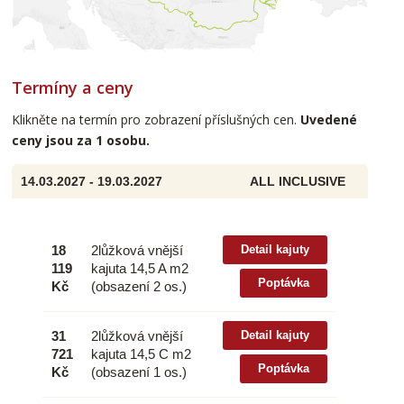
Termíny a ceny
Klikněte na termín pro zobrazení příslušných cen.
Uvedené
ceny jsou za 1 osobu.
14.03.2027 - 19.03.2027
ALL INCLUSIVE
18
2lůžková vnější
Detail kajuty
119
kajuta 14,5 A m2
Poptávka
Kč
(obsazení 2 os.)
31
2lůžková vnější
Detail kajuty
721
kajuta 14,5 C m2
Poptávka
Kč
(obsazení 1 os.)