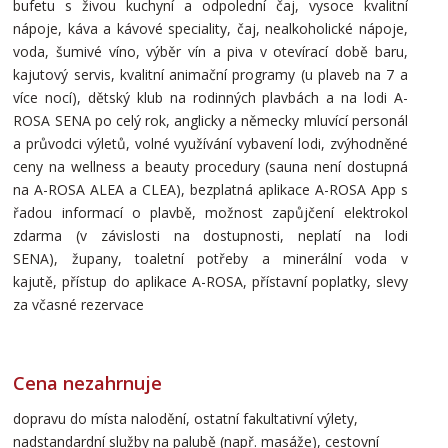
bufetu s živou kuchyní a odpolední čaj, vysoce kvalitní
nápoje, káva a kávové speciality, čaj, nealkoholické nápoje,
voda, šumivé víno, výběr vín a piva v otevírací době baru,
kajutový servis, kvalitní animační programy (u plaveb na 7 a
více nocí), dětský klub na rodinných plavbách a na lodi A-
ROSA SENA po celý rok, anglicky a německy mluvící personál
a průvodci výletů, volné využívání vybavení lodi, zvýhodněné
ceny na wellness a beauty procedury (sauna není dostupná
na A-ROSA ALEA a CLEA), bezplatná aplikace A-ROSA App s
řadou informací o plavbě, možnost zapůjčení elektrokol
zdarma (v závislosti na dostupnosti, neplatí na lodi
SENA), župany, toaletní potřeby a minerální voda v
kajutě, přístup do aplikace A-ROSA, přístavní poplatky, slevy
za včasné rezervace
Cena nezahrnuje
dopravu do místa nalodění, ostatní fakultativní výlety,
nadstandardní služby na palubě (např. masáže), cestovní