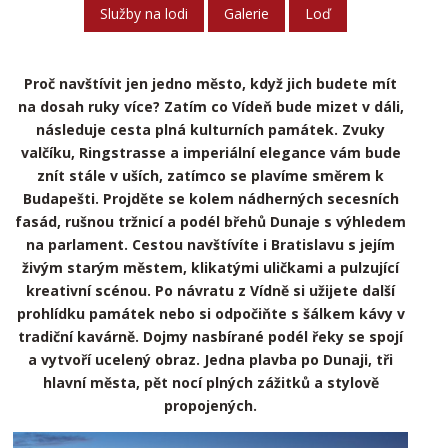
Služby na lodi
Galerie
Loď
Proč navštívit jen jedno město, když jich budete mít
na dosah ruky více? Zatím co Vídeň bude mizet v dáli,
následuje cesta plná kulturních památek. Zvuky
valčíku, Ringstrasse a imperiální elegance vám bude
znít stále v uších, zatímco se plavíme směrem k
Budapešti. Projděte se kolem nádherných secesních
fasád, rušnou tržnicí a podél břehů Dunaje s výhledem
na parlament. Cestou navštívíte i Bratislavu s jejím
živým starým městem, klikatými uličkami a pulzující
kreativní scénou. Po návratu z Vídně si užijete další
prohlídku památek nebo si odpočiňte s šálkem kávy v
tradiční kavárně. Dojmy nasbírané podél řeky se spojí
a vytvoří ucelený obraz. Jedna plavba po Dunaji, tři
hlavní města, pět nocí plných zážitků a stylově
propojených.