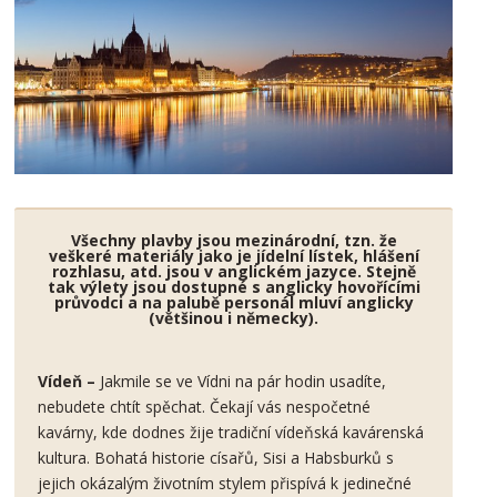
Všechny plavby jsou mezinárodní, tzn. že
veškeré materiály jako je jídelní lístek, hlášení
rozhlasu, atd. jsou v anglickém jazyce. Stejně
tak výlety jsou dostupné s anglicky hovořícími
průvodci a na palubě personál mluví anglicky
(většinou i německy).
Vídeň
–
Jakmile se ve Vídni na pár hodin usadíte,
nebudete chtít spěchat. Čekají vás nespočetné
kavárny, kde dodnes žije tradiční vídeňská kavárenská
kultura. Bohatá historie císařů, Sisi a Habsburků s
jejich okázalým životním stylem přispívá k jedinečné