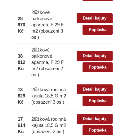
2lůžkové
28
balkonové
Detail kajuty
970
apartmá, F 29 F
Poptávka
Kč
m2 (obsazení 3
os.)
2lůžkové
38
balkonové
Detail kajuty
812
apartmá, F 29 F
Poptávka
Kč
m2 (obsazení 2
os.)
13
2lůžková rodinná
Detail kajuty
829
kajuta 18,5 G m2
Poptávka
Kč
(obsazení 3 os.)
17
2lůžková rodinná
Detail kajuty
614
kajuta 18,5 G m2
Poptávka
Kč
(obsazení 2 os.)