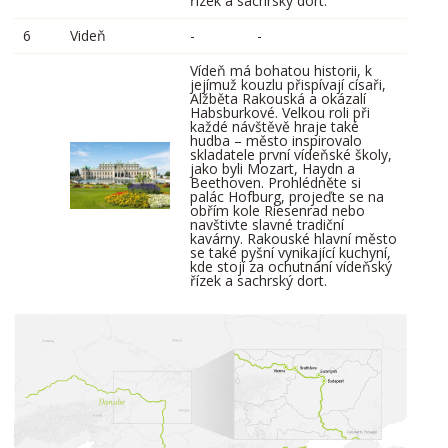
řízek a sachrský dort.
6
Videň
-
-
Vídeň má bohatou historii, k
jejímuž kouzlu přispívají císaři,
Alžběta Rakouská a okázalí
Habsburkové. Velkou roli při
každé návštěvě hraje také
hudba – město inspirovalo
skladatele první vídeňské školy,
jako byli Mozart, Haydn a
Beethoven. Prohlédněte si
palác Hofburg, projeďte se na
obřím kole Riesenrad nebo
navštivte slavné tradiční
kavárny. Rakouské hlavní město
se také pyšní vynikající kuchyní,
kde stojí za ochutnání vídeňský
řízek a sachrský dort.