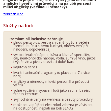
anglicky hovořícími průvodci a na palubě personál
mluví anglicky (většinou i německy).
zobrazit více
Služby na lodi
Premium all inclusive zahrnuje
plnou penzi plus: pestrá snídaně, oběd a večeře
formou bufetu s živou kuchyní, občerstvení při
nalodění, odpolední čaj
vysoce kvalitní nápoje, káva a kávové speciality,
čaj, nealkoholické nápoje, voda, šumivé víno, jakož
i výběr vín a piva v otevírací době baru
kajutový servis
kvalitní animační programy (u plaveb na 7 a více
nocí)
anglicky a německy mluvící personál a průvodci
výletů
volné využívání vybavení lodi jako sauna, bazén,
fitness centrum
zvýhodněné ceny na wellness a beauty procedury
možnost zapůjčení elektrokol zdarma (v závislosti
na dostupnosti, neplatí na lodi SENA)