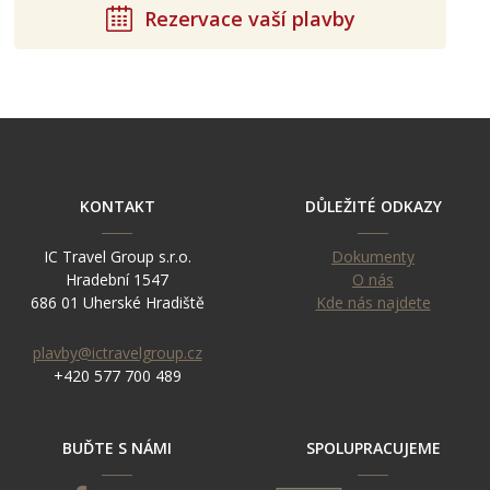
Rezervace vaší plavby
KONTAKT
DŮLEŽITÉ ODKAZY
IC Travel Group s.r.o.
Dokumenty
Hradební 1547
O nás
686 01 Uherské Hradiště
Kde nás najdete
plavby@ictravelgroup.cz
+420 577 700 489
BUĎTE S NÁMI
SPOLUPRACUJEME