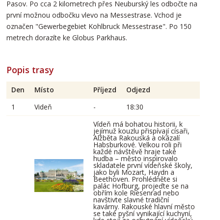
Pasov. Po cca 2 kilometrech přes Neuburský les odbočte na
první možnou odbočku vlevo na Messestrase. Vchod je
označen "Gewerbegebiet Kohlbruck Messestrase". Po 150
metrech dorazíte ke Globus Parkhaus.
Popis trasy
Den
Místo
Příjezd
Odjezd
1
Videň
-
18:30
Vídeň má bohatou historii, k
jejímuž kouzlu přispívají císaři,
Alžběta Rakouská a okázalí
Habsburkové. Velkou roli při
každé návštěvě hraje také
hudba – město inspirovalo
skladatele první vídeňské školy,
jako byli Mozart, Haydn a
Beethoven. Prohlédněte si
palác Hofburg, projeďte se na
obřím kole Riesenrad nebo
navštivte slavné tradiční
kavárny. Rakouské hlavní město
se také pyšní vynikající kuchyní,