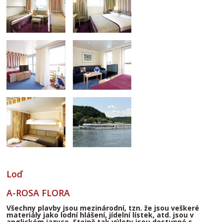
Loď
A-ROSA FLORA
Všechny plavby jsou mezinárodní, tzn. že jsou veškeré
materiály jako lodní hlášení, jídelní lístek, atd. jsou v
anglickém jazyce. Stejně tak výlety jsou dostupné s