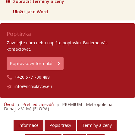
Zobrazit termíny a ceny
Uložit jako Word
Poptávka
Zavolejte nám nebo napište poptávku. Budeme Vás
kontaktovat.
Poptávkový formulář
+420 577 700 489
info@ricniplavby.eu
Úvod
Přehled zájezdů
PREMIUM - Metropole na
Dunaji z Vídně (FLORA)
Informace
Popis trasy
Termíny a ceny